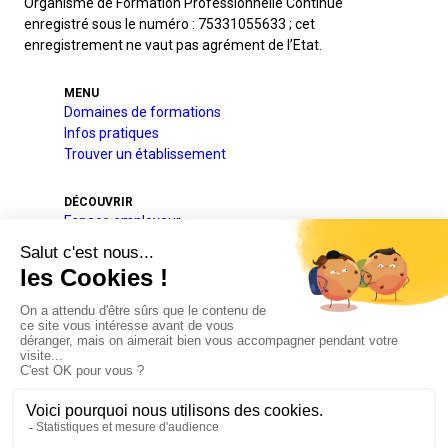
Organisme de Formation Professionnelle Continue
enregistré sous le numéro : 75331055633 ; cet
enregistrement ne vaut pas agrément de l’Etat.
MENU
Domaines de formations
Infos pratiques
Trouver un établissement
DÉCOUVRIR
Espace employeur
A l’international
Projets pédagogique et éducatif
Qui sommes-nous
Nos partenaires
Actualités
Plan du site
Mentions légales
RGPD