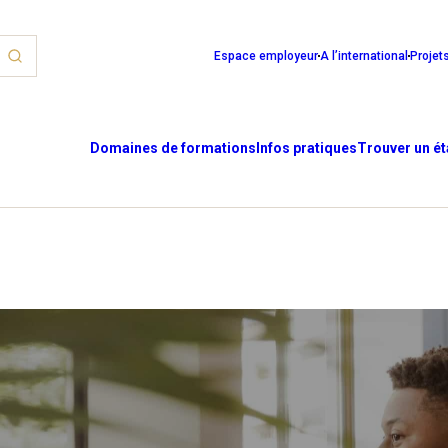
Espace employeur
A l’international
Projet
Domaines de formations
Infos pratiques
Trouver un é