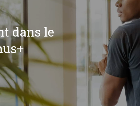
t dans le
mus+