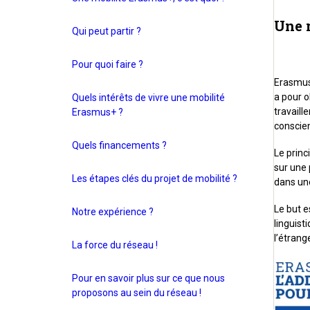
Une m
Qui peut partir ?
Pour quoi faire ?
Erasmus
a pour o
Quels intérêts de vivre une mobilité
travaill
Erasmus+ ?
conscie
Quels financements ?
Le princ
sur une 
Les étapes clés du projet de mobilité ?
dans une
Le but e
Notre expérience ?
linguist
l’étrang
La force du réseau !
Pour en savoir plus sur ce que nous
proposons au sein du réseau !