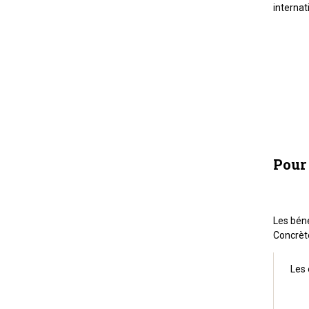
internat
Pour 
Les béné
Concrète
Les 