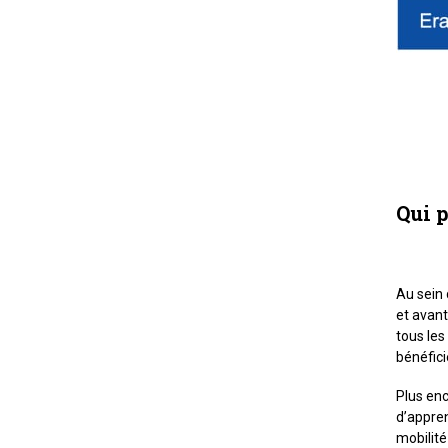
Qui p
Au sein 
et avant
tous les
bénéfici
Plus enc
d’appren
mobilité