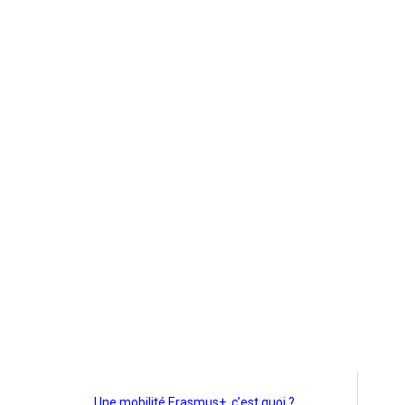
Une mobilité Erasmus+, c’est quoi ?