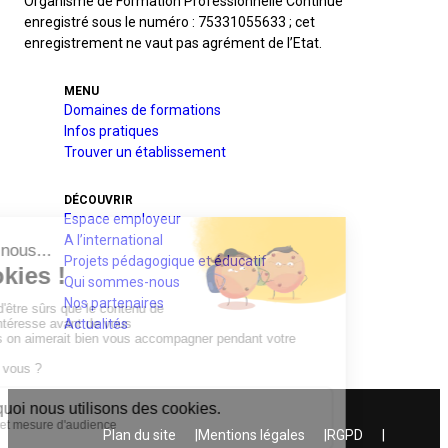
Organisme de Formation Professionnelle Continue
enregistré sous le numéro : 75331055633 ; cet
enregistrement ne vaut pas agrément de l’Etat.
MENU
Domaines de formations
Infos pratiques
Trouver un établissement
DÉCOUVRIR
Espace employeur
A l’international
Projets pédagogique et éducatif
Qui sommes-nous
Nos partenaires
Actualités
Plan du site
Mentions légales
RGPD