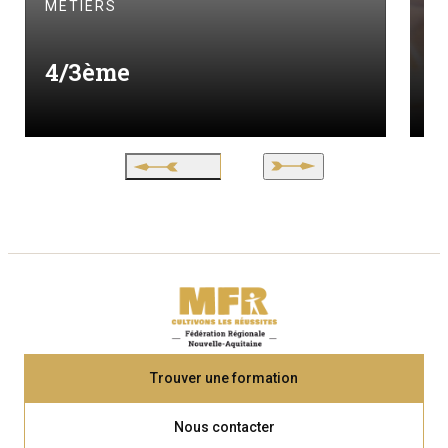
MÉTIERS
S
4/3ème
s
Trouver une formation
Nous contacter