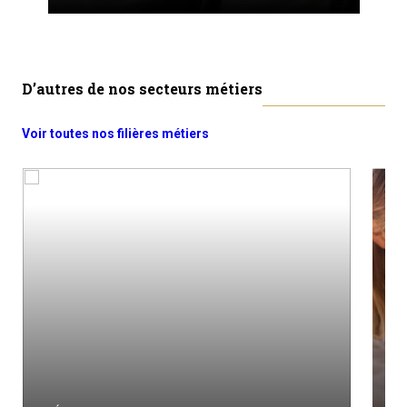
D’autres de nos secteurs métiers
Voir toutes nos filières métiers
M