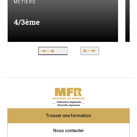
C
MÉTIERS
M
4/3ème
I
Trouver une formation
Nous contacter