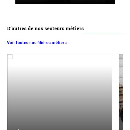
D’autres de nos secteurs métiers
Voir toutes nos filières métiers
M