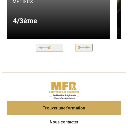
MÉTIERS
M
4/3ème
I
Trouver une formation
Nous contacter