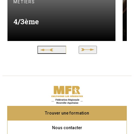
MÉTIERS
M
4/3ème
I
Trouver une formation
Nous contacter