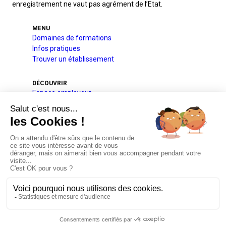
enregistrement ne vaut pas agrément de l’Etat.
MENU
Domaines de formations
Infos pratiques
Trouver un établissement
DÉCOUVRIR
Espace employeur
A l’international
Projets pédagogique et éducatif
Qui sommes-nous
Nos partenaires
Actualités
Plan du site
Mentions légales
RGPD
Conditions Générales de Vente