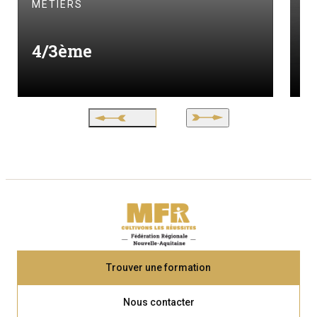
C
MÉTIERS
M
4/3ème
I
Trouver une formation
Nous contacter