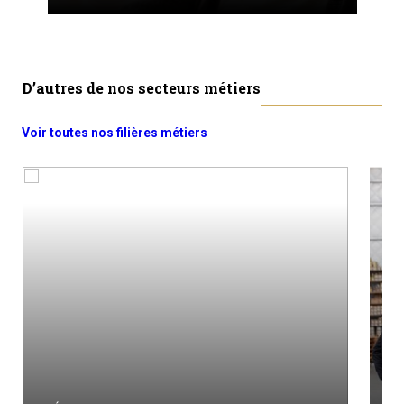
D’autres de nos secteurs métiers
Voir toutes nos filières métiers
M