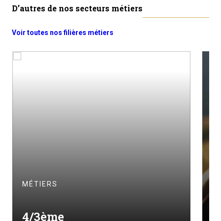
D’autres de nos secteurs métiers
Voir toutes nos filières métiers
MÉTIERS
M
4/3ème
I