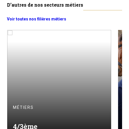
D’autres de nos secteurs métiers
Voir toutes nos filières métiers
MÉTIERS
M
4/3ème
A