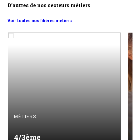
D’autres de nos secteurs métiers
Voir toutes nos filières métiers
M
MÉTIERS
S
4/3ème
s