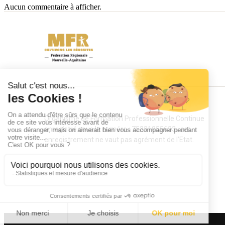
Aucun commentaire à afficher.
Organisme de Formation Professionnelle Continue
enregistré sous le numéro : 75331055633 ; cet
enregistrement ne vaut pas agrément de l’Etat.