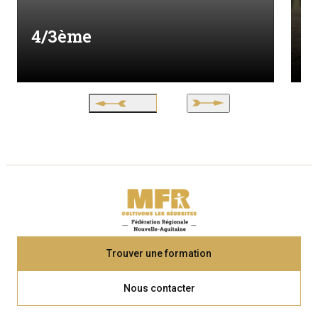
A
4/3ème
V
Trouver une formation
Nous contacter