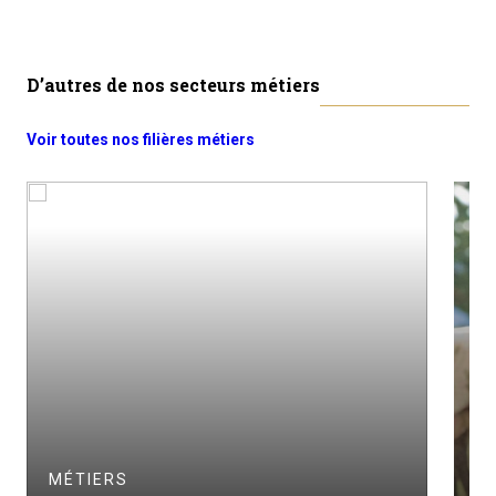
D’autres de nos secteurs métiers
Voir toutes nos filières métiers
M
A
MÉTIERS