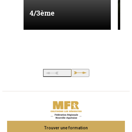
4/3ème
Ca
Trouver une formation