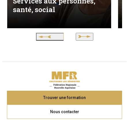
Services aux personnes,
A
santé, social
V
Trouver une formation
Nous contacter