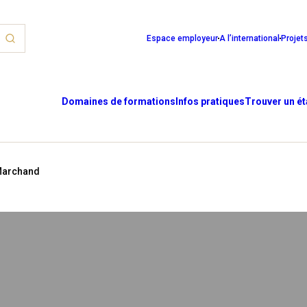
Espace employeur
A l’international
Projet
Domaines de formations
Infos pratiques
Trouver un é
Marchand