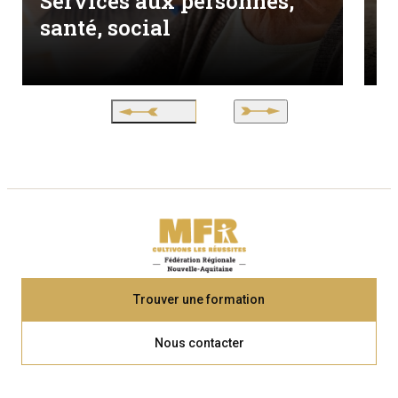
Services aux personnes,
A
santé, social
V
Trouver une formation
Nous contacter