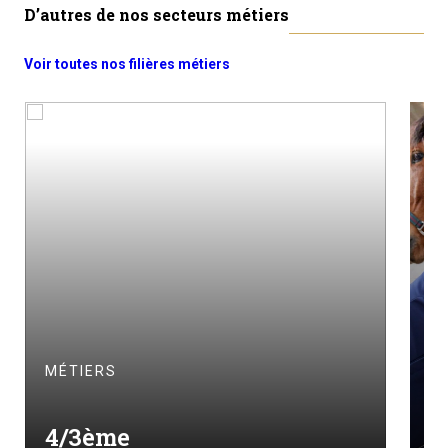
D’autres de nos secteurs métiers
Voir toutes nos filières métiers
MÉTIERS
M
4/3ème
A